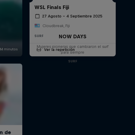
WSL Finals Fiji
27 Agosto – 4 Septiembre 2025
Cloudbreak, Fiji
NOW DAYS
SURF
Mujeres pioneras que cambiaron el surf
Ver la repetición
para siempre
SURF