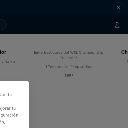
Inside Pro Surfing
dor
Chr
Entre bastidores del WSL Championship
Tour 2025
y y Natxo
1 Temporada · 11 episodios
SURF
Con tu
jorar tu
iguración
ón,