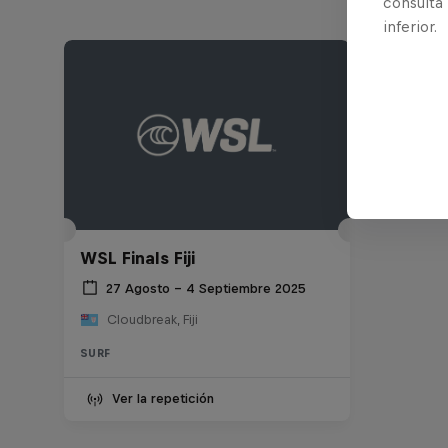
consulta
inferior.
WSL Finals Fiji
27 Agosto – 4 Septiembre 2025
Cloudbreak, Fiji
SURF
Ver la repetición