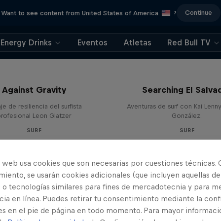
Continue
Want to see content from United States of America
?
Energy Drinks
Eventos
Atletas
Red Bull TV
Against Gravity
Searching El Salva
aje de resiliencia del surfista
Aventuras de surf con Kai Lenn
profesional Leon Glatzer
González.
SURF
SURF
o web usa cookies que son necesarias por cuestiones técnicas. 
iento, se usarán cookies adicionales (que incluyen aquellas de
 o tecnologías similares para fines de mercadotecnia y para me
ia en línea. Puedes retirar tu consentimiento mediante la conf
es en el pie de página en todo momento. Para mayor informaci