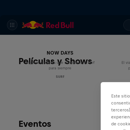
NOW DAYS
Películas y Shows
Mujeres pioneras que cambiaron el surf
El vi
para siempre
SURF
Este siti
consentim
terceros)
experienc
Eventos
de cooki