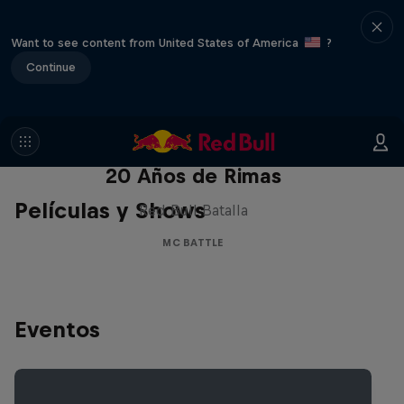
Want to see content from United States of America
?
Continue
Red Bull Batalla Nueva Historia:
20 Años de Rimas
Películas y Shows
Red Bull Batalla
MC BATTLE
Eventos