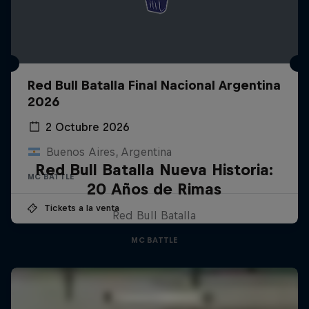
Red Bull Batalla Final Nacional Argentina
2026
2 Octubre 2026
Buenos Aires, Argentina
Red Bull Batalla Nueva Historia:
MC BATTLE
20 Años de Rimas
Tickets a la venta
Red Bull Batalla
MC BATTLE