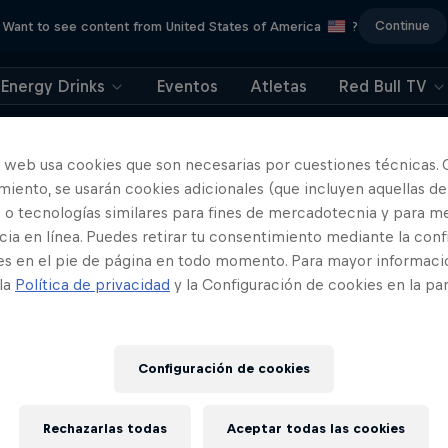
Continue
Want to see content from United States of America
?
Energy Drinks
Eventos
Atletas
Red Bull TV
o web usa cookies que son necesarias por cuestiones técnicas. 
iento, se usarán cookies adicionales (que incluyen aquellas de
 o tecnologías similares para fines de mercadotecnia y para me
ia en línea. Puedes retirar tu consentimiento mediante la conf
Más contenidos similares
es en el pie de página en todo momento. Para mayor informaci
 la
Política de privacidad
y la Configuración de cookies en la pa
Configuración de cookies
Rechazarlas todas
Aceptar todas las cookies