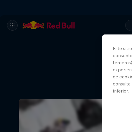
Este siti
consentim
terceros)
experienc
de cooki
consulta
inferior.