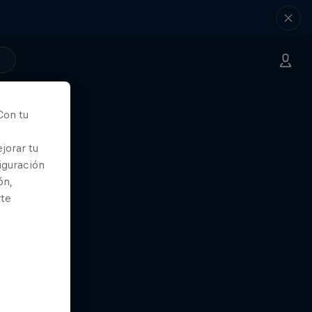
Con tu
jorar tu
iguración
ón,
rte