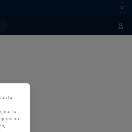
Con tu
jorar tu
iguración
ón,