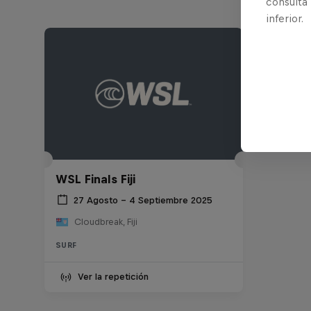
consulta
inferior.
WSL Finals Fiji
27 Agosto – 4 Septiembre 2025
Cloudbreak, Fiji
SURF
Ver la repetición