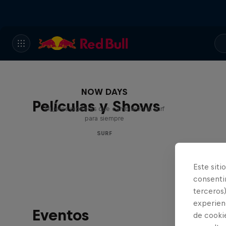
NOW DAYS
Películas y Shows
Mujeres pioneras que cambiaron el surf
para siempre
SURF
Este siti
consentim
terceros)
experienc
Eventos
de cooki