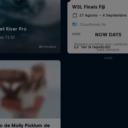
WSL Finals Fiji
27 Agosto – 4 Septiembre
Cloudbreak, Fiji
NOW DAYS
SURF
Mujeres pioneras que cambiaron
Ver la repetición
para siempre
SURF