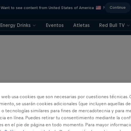
Continue
Want to see content from United States of America
?
Energy Drinks
Eventos
Atletas
Red Bull TV
o web usa cookies que son necesarias por cuestiones técnicas. 
iento, se usarán cookies adicionales (que incluyen aquellas de
 o tecnologías similares para fines de mercadotecnia y para me
ia en línea. Puedes retirar tu consentimiento mediante la conf
es en el pie de página en todo momento. Para mayor informaci