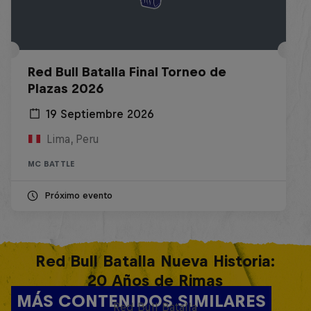
Red Bull Batalla Final Torneo de
Plazas 2026
19 Septiembre 2026
Lima, Peru
MC BATTLE
Próximo evento
Red Bull Batalla Nueva Historia:
20 Años de Rimas
MÁS CONTENIDOS SIMILARES
Red Bull Batalla