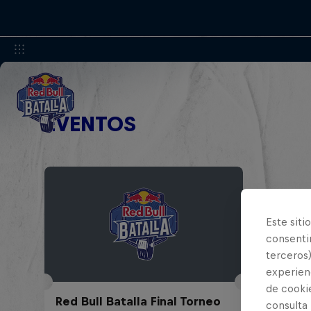
EVENTOS
Este siti
consentim
terceros)
experienc
de cooki
Red Bull Batalla Final Torneo
consulta