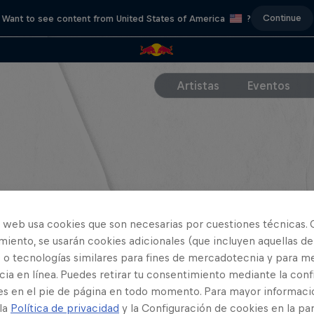
Continue
Want to see content from United States of America
?
Artistas
Eventos
o web usa cookies que son necesarias por cuestiones técnicas. 
iento, se usarán cookies adicionales (que incluyen aquellas de
 o tecnologías similares para fines de mercadotecnia y para me
ia en línea. Puedes retirar tu consentimiento mediante la conf
es en el pie de página en todo momento. Para mayor informaci
 la
Política de privacidad
y la Configuración de cookies en la pa