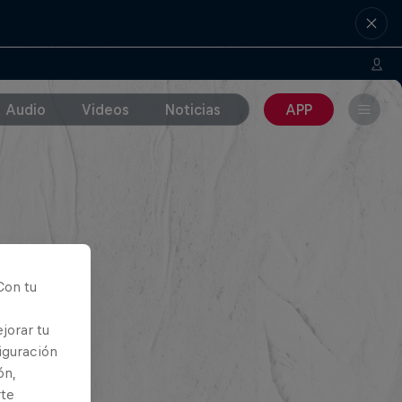
Audio
Videos
Noticias
APP
Con tu
jorar tu
iguración
ón,
rte