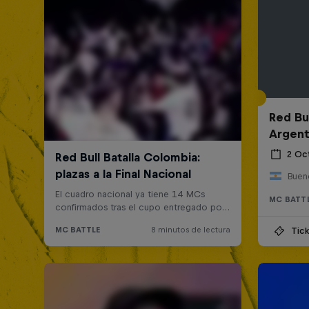
Red Bul
Argent
2 Oc
Bueno
MC BATT
Tick