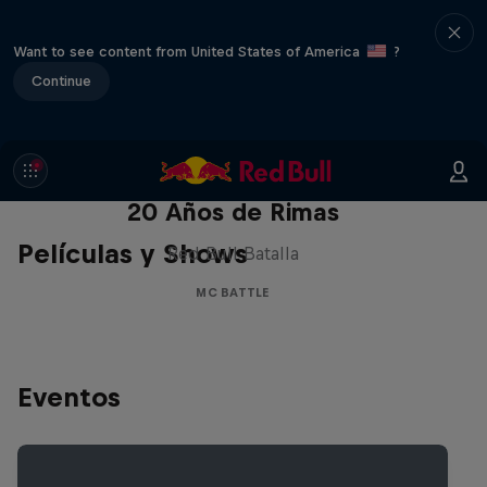
Want to see content from United States of America
?
Continue
Red Bull Batalla Nueva Historia:
20 Años de Rimas
Películas y Shows
Red Bull Batalla
MC BATTLE
Eventos