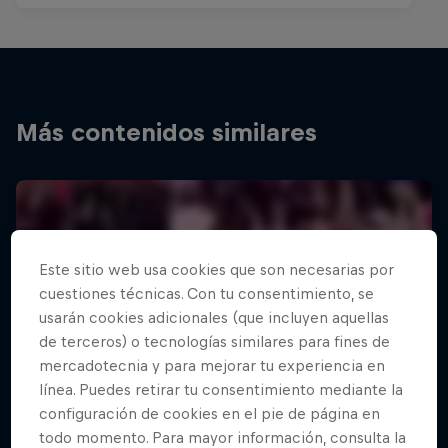
Más contenidos similares
Este sitio web usa cookies que son necesarias por
cuestiones técnicas. Con tu consentimiento, se
usarán cookies adicionales (que incluyen aquellas
de terceros) o tecnologías similares para fines de
mercadotecnia y para mejorar tu experiencia en
línea. Puedes retirar tu consentimiento mediante la
configuración de cookies en el pie de página en
todo momento. Para mayor información, consulta la