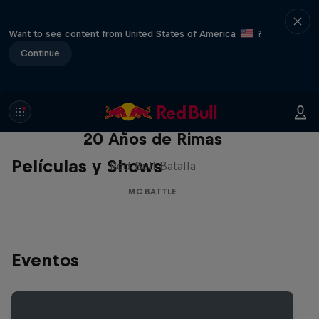
Want to see content from United States of America
?
Continue
Red Bull Batalla Nueva Historia:
20 Años de Rimas
Películas y Shows
Red Bull Batalla
MC BATTLE
Eventos