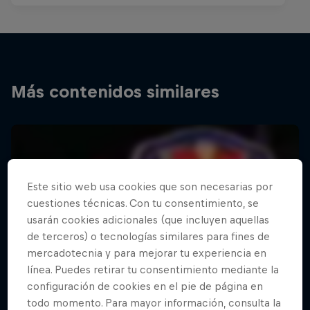
Más contenidos similares
Este sitio web usa cookies que son necesarias por
cuestiones técnicas. Con tu consentimiento, se
usarán cookies adicionales (que incluyen aquellas
de terceros) o tecnologías similares para fines de
mercadotecnia y para mejorar tu experiencia en
línea. Puedes retirar tu consentimiento mediante la
configuración de cookies en el pie de página en
todo momento. Para mayor información, consulta la