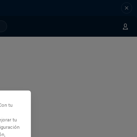
Con tu
jorar tu
iguración
ón,