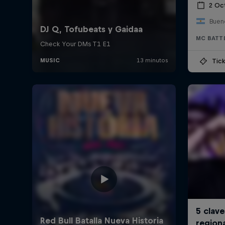
2 Oc
Bueno
MC BATT
Tick