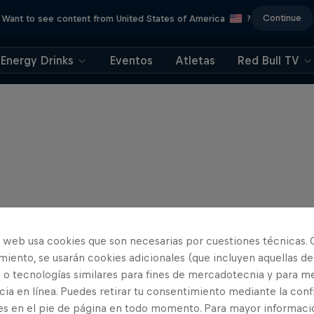
Continue
Want to see content from United States of America
?
Energy Drinks
Eventos
Atletas
Red Bull TV
o web usa cookies que son necesarias por cuestiones técnicas. 
iento, se usarán cookies adicionales (que incluyen aquellas de
 o tecnologías similares para fines de mercadotecnia y para me
ia en línea. Puedes retirar tu consentimiento mediante la conf
es en el pie de página en todo momento. Para mayor informaci