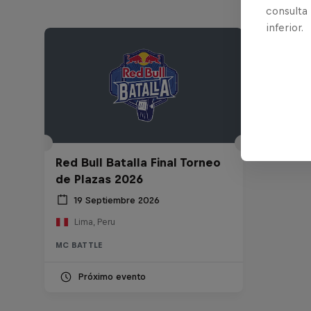
consulta
inferior.
Red Bull Batalla Final Torneo
de Plazas 2026
19 Septiembre 2026
Lima, Peru
MC BATTLE
Próximo evento