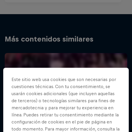
Más contenidos similares
Este sitio web usa cookies que son necesarias por
cuestiones técnicas. Con tu consentimiento, se
usarán cookies adicionales (que incluyen aquellas
de terceros) o tecnologías similares para fines de
mercadotecnia y para mejorar tu experiencia en
línea. Puedes retirar tu consentimiento mediante la
configuración de cookies en el pie de página en
todo momento. Para mayor información, consulta la