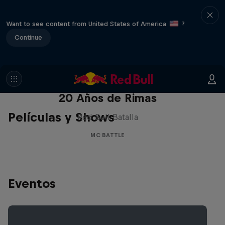
Want to see content from United States of America
?
Continue
Red Bull Batalla Nueva Historia:
20 Años de Rimas
Películas y Shows
Red Bull Batalla
MC BATTLE
Eventos