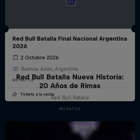
Red Bull Batalla Final Nacional Argentina
2026
2 Octubre 2026
Buenos Aires, Argentina
Red Bull Batalla Nueva Historia:
MC BATTLE
20 Años de Rimas
Tickets a la venta
Red Bull Batalla
MC BATTLE