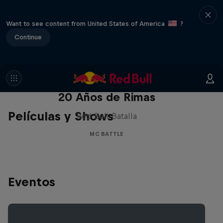
Want to see content from United States of America
?
Continue
Red Bull Batalla Nueva Historia:
20 Años de Rimas
Películas y Shows
Red Bull Batalla
MC BATTLE
Eventos