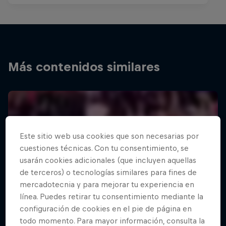
Más contenidos similares
Este sitio web usa cookies que son necesarias por
cuestiones técnicas. Con tu consentimiento, se
usarán cookies adicionales (que incluyen aquellas
de terceros) o tecnologías similares para fines de
mercadotecnia y para mejorar tu experiencia en
línea. Puedes retirar tu consentimiento mediante la
configuración de cookies en el pie de página en
todo momento. Para mayor información, consulta la