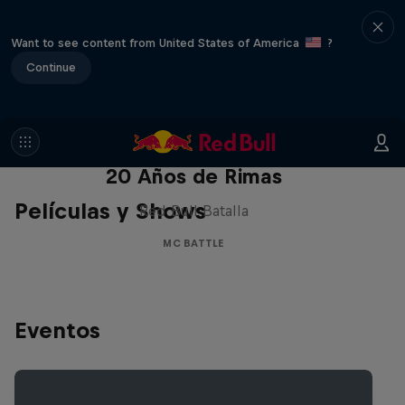
Want to see content from United States of America
?
Continue
Red Bull Batalla Nueva Historia:
20 Años de Rimas
Películas y Shows
Red Bull Batalla
MC BATTLE
Eventos