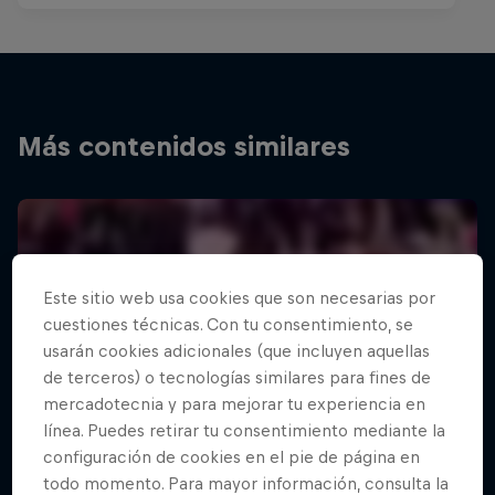
Más contenidos similares
Este sitio web usa cookies que son necesarias por
cuestiones técnicas. Con tu consentimiento, se
usarán cookies adicionales (que incluyen aquellas
de terceros) o tecnologías similares para fines de
mercadotecnia y para mejorar tu experiencia en
línea. Puedes retirar tu consentimiento mediante la
configuración de cookies en el pie de página en
todo momento. Para mayor información, consulta la