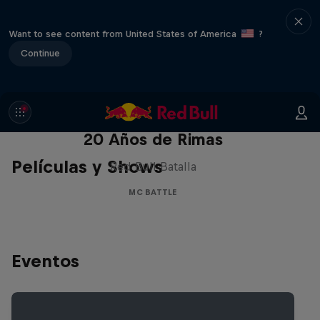
Want to see content from United States of America
?
Continue
Red Bull Batalla Nueva Historia:
20 Años de Rimas
Películas y Shows
Red Bull Batalla
MC BATTLE
Eventos