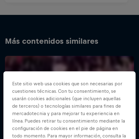
Más contenidos similares
Este sitio web usa cookies que son necesarias por
cuestiones técnicas. Con tu consentimiento, se
usarán cookies adicionales (que incluyen aquellas
de terceros) o tecnologías similares para fines de
mercadotecnia y para mejorar tu experiencia en
línea. Puedes retirar tu consentimiento mediante la
configuración de cookies en el pie de página en
todo momento. Para mayor información, consulta la