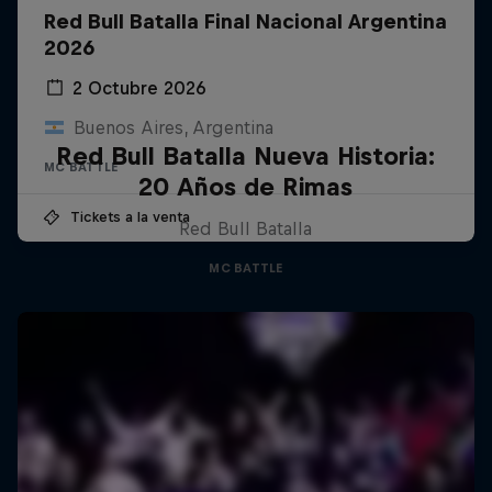
Red Bull Batalla Final Nacional Argentina
2026
2 Octubre 2026
Buenos Aires, Argentina
Red Bull Batalla Nueva Historia:
MC BATTLE
20 Años de Rimas
Tickets a la venta
Red Bull Batalla
MC BATTLE