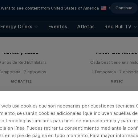
Continue
Want to see content from United States of America
?
Energy Drinks
Eventos
Atletas
Red Bull TV
Rimas y Ruido
After the Raves
 años de Red Bull Batalla
Cada beat tiene una histo
 Temporada · 7 episodios
1 Temporada · 7 episodi
MC BATTLE
MUSIC
o web usa cookies que son necesarias por cuestiones técnicas. 
iento, se usarán cookies adicionales (que incluyen aquellas de
 o tecnologías similares para fines de mercadotecnia y para me
ia en línea. Puedes retirar tu consentimiento mediante la conf
es en el pie de página en todo momento. Para mayor informaci