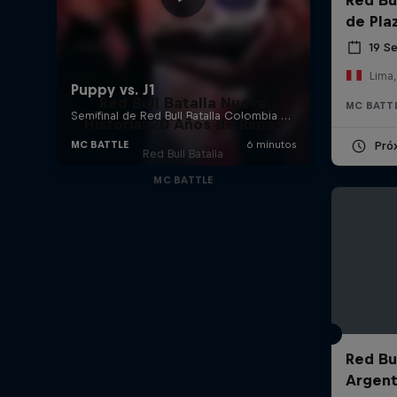
de Pla
19 S
Lima,
Red Bull Batalla Nueva
MC BATT
Historia: 20 Años de Rimas
Pró
Red Bull Batalla
MC BATTLE
Red Bul
Argent