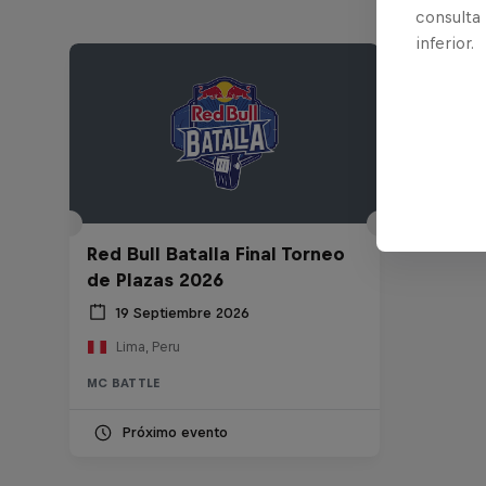
consulta
inferior.
Red Bull Batalla Final Torneo
de Plazas 2026
19 Septiembre 2026
Lima, Peru
MC BATTLE
Próximo evento