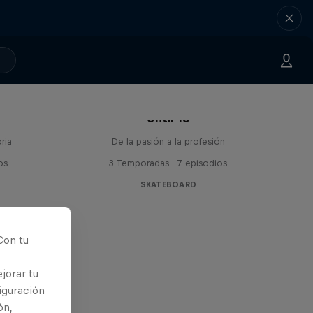
Until 18
ria
De la pasión a la profesión
os
3 Temporadas · 7 episodios
SKATEBOARD
Con tu
jorar tu
iguración
ón,