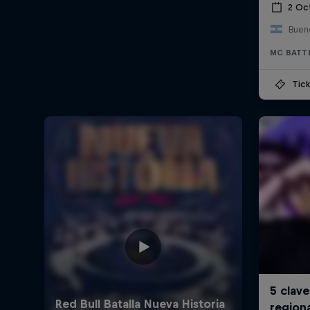
2 Oc
Bueno
MC BATT
Tick