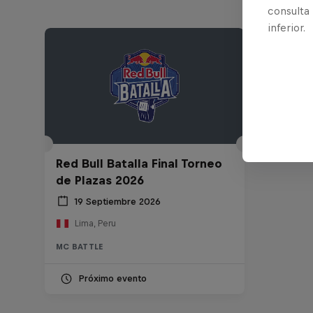
consulta
inferior.
Red Bull Batalla Final Torneo
de Plazas 2026
19 Septiembre 2026
Lima, Peru
MC BATTLE
Próximo evento