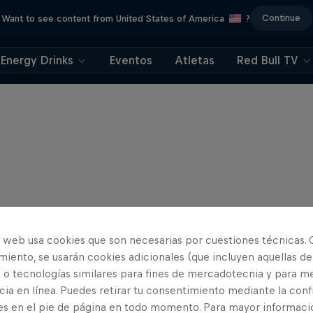
Continue
Want to see content from United States of America
?
Energy Drinks
Eventos
Atletas
Red Bull TV
o web usa cookies que son necesarias por cuestiones técnicas. 
iento, se usarán cookies adicionales (que incluyen aquellas de
 o tecnologías similares para fines de mercadotecnia y para me
ia en línea. Puedes retirar tu consentimiento mediante la conf
es en el pie de página en todo momento. Para mayor informaci