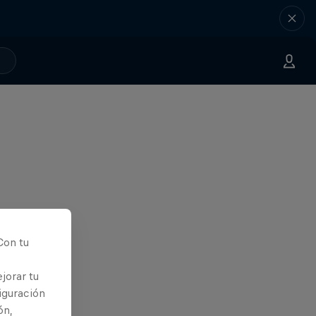
Con tu
jorar tu
iguración
ón,