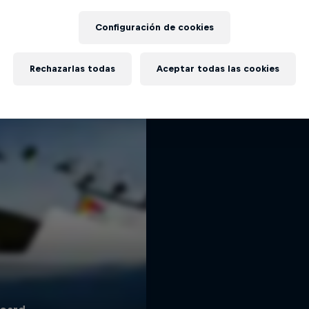
Under Black Fla
Más contenidos similares
Configuración de cookies
Una película retrospectiva 
snowboard: 20 años de ro
SNOWBOARD
Rechazarlas todas
Aceptar todas las cookies