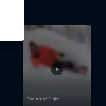
g
sobre
daje