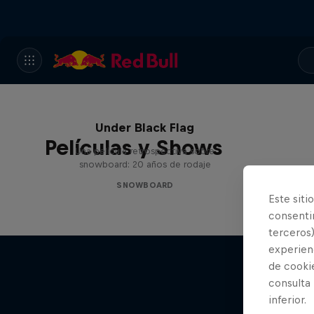
Under Black Flag
Películas y Shows
Una película retrospectiva sobre
snowboard: 20 años de rodaje
SNOWBOARD
Este siti
consentim
terceros)
experienc
de cooki
consulta
inferior.