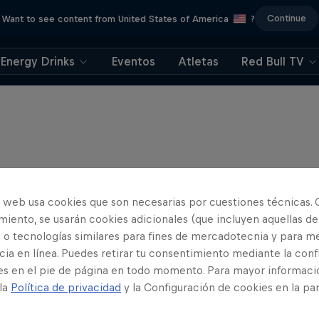
Continue
Want to see content from United States of America
?
Energy Drinks
Eventos
Atletas
Red Bull TV
o web usa cookies que son necesarias por cuestiones técnicas. 
iento, se usarán cookies adicionales (que incluyen aquellas de
 o tecnologías similares para fines de mercadotecnia y para me
ia en línea. Puedes retirar tu consentimiento mediante la conf
es en el pie de página en todo momento. Para mayor informaci
 la
Política de privacidad
y la Configuración de cookies en la pa