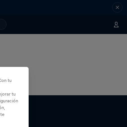
Con tu
jorar tu
iguración
ón,
rte