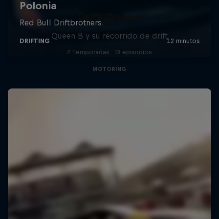
Drift Queen
Queen B y su recorrido de drift
2 Temporadas · 13 episodios
MOTORING