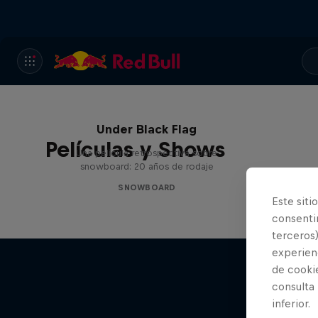
Under Black Flag
Películas y Shows
Una película retrospectiva sobre
snowboard: 20 años de rodaje
SNOWBOARD
Este siti
consentim
terceros)
experienc
de cooki
consulta
inferior.