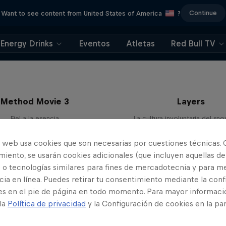
Continue
Want to see content from United States of America
?
Energy Drinks
Eventos
Atletas
Red Bull TV
Method Movie 3
Layers
Fiel a la esencia
La cultura involuntaria del s
SNOWBOARD
SNOWBOARD
o web usa cookies que son necesarias por cuestiones técnicas. 
iento, se usarán cookies adicionales (que incluyen aquellas de
 o tecnologías similares para fines de mercadotecnia y para me
ia en línea. Puedes retirar tu consentimiento mediante la conf
es en el pie de página en todo momento. Para mayor informaci
 la
Política de privacidad
y la Configuración de cookies en la pa