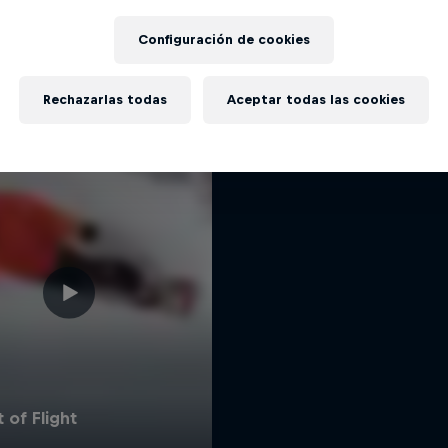
Under Black Fla
Más contenidos similares
Configuración de cookies
Una película retrospectiva 
snowboard: 20 años de ro
SNOWBOARD
Rechazarlas todas
Aceptar todas las cookies