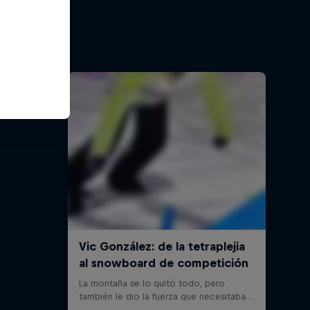
g
sobre
daje