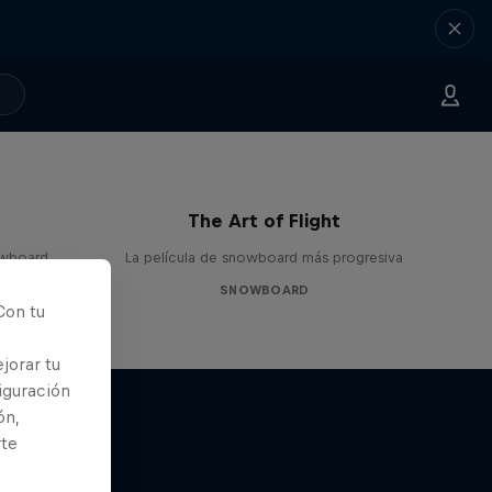
The Art of Flight
nowboard
La película de snowboard más progresiva
SNOWBOARD
Con tu
jorar tu
iguración
ón,
rte