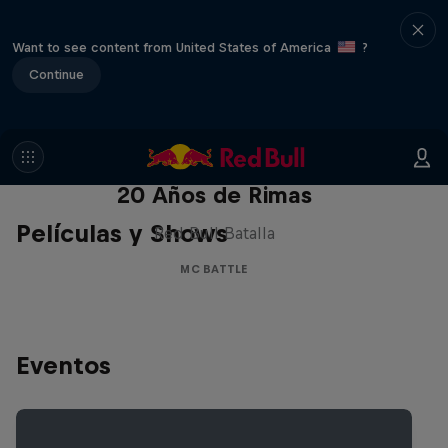
Want to see content from United States of America
?
Continue
Red Bull Batalla Nueva Historia:
20 Años de Rimas
Películas y Shows
Red Bull Batalla
MC BATTLE
Eventos