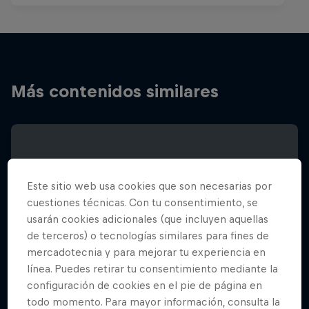
Más contenidos similares
Este sitio web usa cookies que son necesarias por
cuestiones técnicas. Con tu consentimiento, se
usarán cookies adicionales (que incluyen aquellas
de terceros) o tecnologías similares para fines de
mercadotecnia y para mejorar tu experiencia en
línea. Puedes retirar tu consentimiento mediante la
configuración de cookies en el pie de página en
todo momento. Para mayor información, consulta la