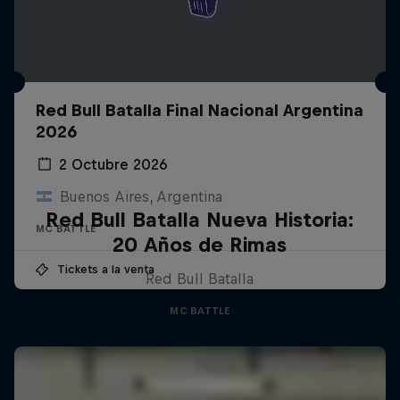
Red Bull Batalla Final Nacional Argentina
2026
2 Octubre 2026
Buenos Aires, Argentina
Red Bull Batalla Nueva Historia:
MC BATTLE
20 Años de Rimas
Tickets a la venta
Red Bull Batalla
MC BATTLE