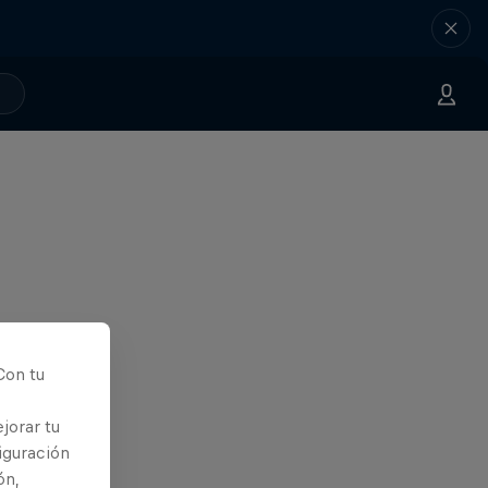
Con tu
jorar tu
iguración
ón,