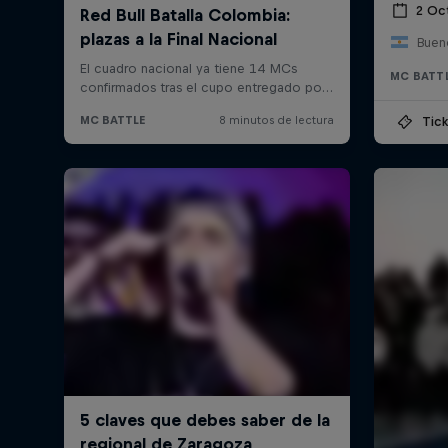
2 Oc
Bueno
MC BATT
Tick