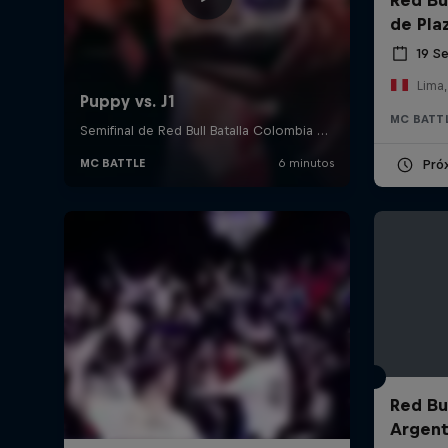
de Pla
19 S
Lima,
MC BATT
Pró
Red Bul
Argent