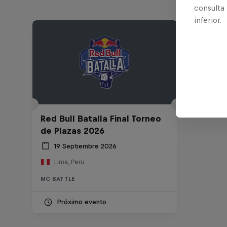
consulta
inferior.
Red Bull Batalla Final Torneo
de Plazas 2026
19 Septiembre 2026
Lima, Peru
MC BATTLE
Próximo evento