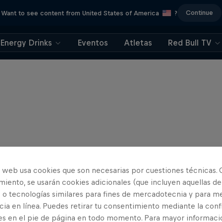
Continue
Want to see content from United States of America
?
Energy Drinks
Eventos
Atletas
Red Bull TV
o web usa cookies que son necesarias por cuestiones técnicas. 
iento, se usarán cookies adicionales (que incluyen aquellas de
 o tecnologías similares para fines de mercadotecnia y para me
ia en línea. Puedes retirar tu consentimiento mediante la conf
es en el pie de página en todo momento. Para mayor informaci