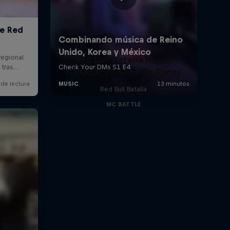
Red Bull Batalla Nueva
Historia: 20 Años de Rimas
Red Bull Batalla
MC BATTLE