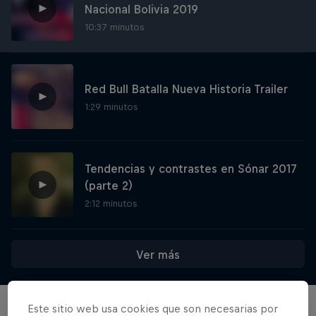
Nacional Bolivia 2019
10:37 minutos
Red Bull Batalla Nueva Historia Trailer
1:29 minutos
Tendencias y contrastes en Sónar 2017
(parte 2)
2:12 minutos
Ver más
Red Bull Batalla Nueva Historia:
20 Años de Rimas
Este sitio web usa cookies que son necesarias por