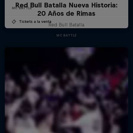
Red Bull Batalla Nueva Historia:
MC BATTLE
20 Años de Rimas
Tickets a la venta
Red Bull Batalla
MC BATTLE