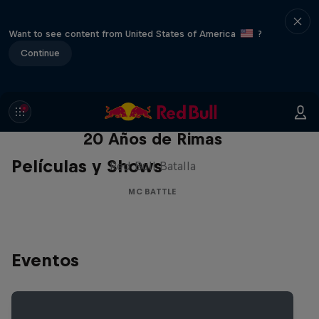
Want to see content from United States of America
?
Continue
Red Bull Batalla Nueva Historia:
20 Años de Rimas
Películas y Shows
Red Bull Batalla
MC BATTLE
Eventos