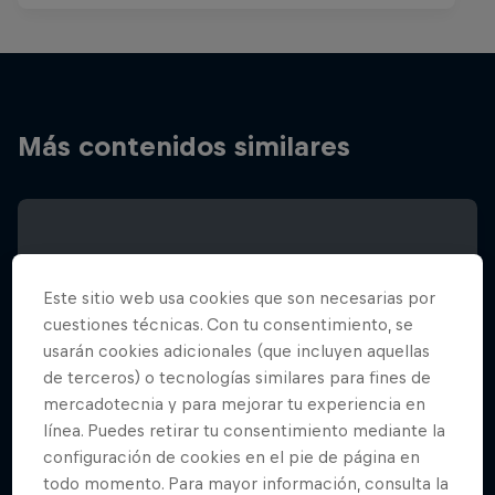
Más contenidos similares
Este sitio web usa cookies que son necesarias por
cuestiones técnicas. Con tu consentimiento, se
usarán cookies adicionales (que incluyen aquellas
de terceros) o tecnologías similares para fines de
mercadotecnia y para mejorar tu experiencia en
línea. Puedes retirar tu consentimiento mediante la
configuración de cookies en el pie de página en
todo momento. Para mayor información, consulta la