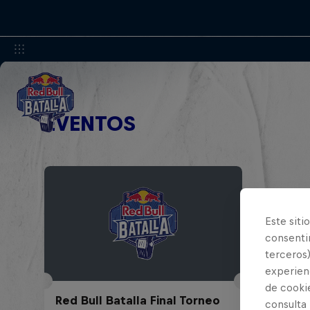
EVENTOS
Este siti
consentim
terceros)
experienc
de cooki
Red Bull Batalla Final Torneo
consulta