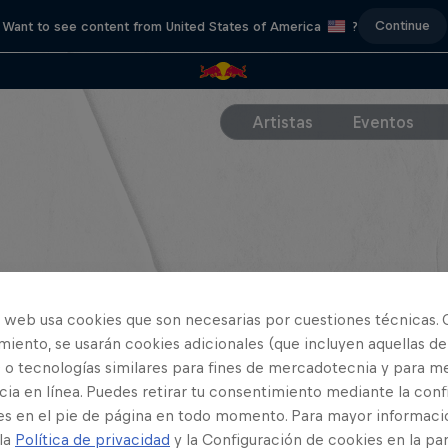
Continue
Want to see content from United States of America
?
Artistas
Eventos
o web usa cookies que son necesarias por cuestiones técnicas. 
iento, se usarán cookies adicionales (que incluyen aquellas de
 o tecnologías similares para fines de mercadotecnia y para me
ia en línea. Puedes retirar tu consentimiento mediante la conf
es en el pie de página en todo momento. Para mayor informaci
 la
Política de privacidad
y la Configuración de cookies en la pa