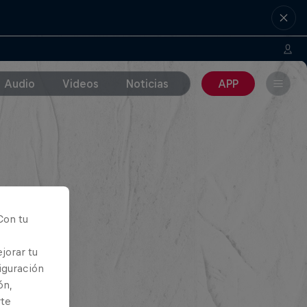
Audio
Videos
Noticias
APP
Con tu
jorar tu
iguración
ón,
rte