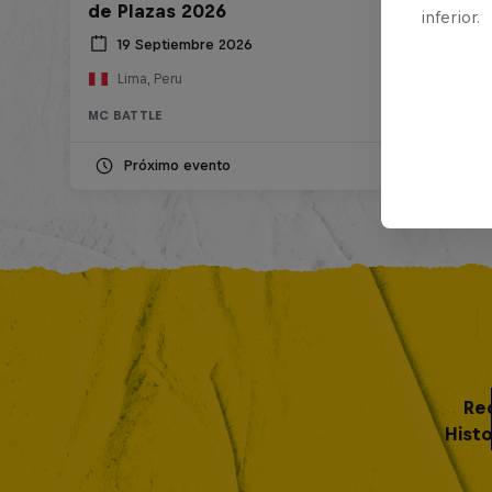
de Plazas 2026
inferior.
19 Septiembre 2026
Lima, Peru
MC BATTLE
Próximo evento
Re
Histo