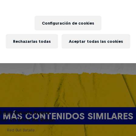
Configuración de cookies
Rechazarlas todas
Aceptar todas las cookies
d Bull Batalla Nueva
MÁS CONTENIDOS SIMILARES
ria: 20 Años de Rimas
Red Bull Batalla