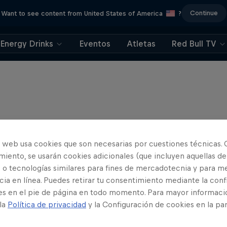
Continue
Want to see content from United States of America
?
Energy Drinks
Eventos
Atletas
Red Bull TV
o web usa cookies que son necesarias por cuestiones técnicas. 
iento, se usarán cookies adicionales (que incluyen aquellas de
 o tecnologías similares para fines de mercadotecnia y para me
ia en línea. Puedes retirar tu consentimiento mediante la conf
es en el pie de página en todo momento. Para mayor informaci
 la
Política de privacidad
y la Configuración de cookies en la pa