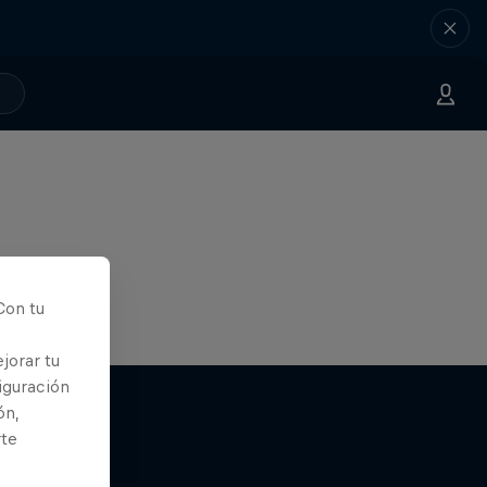
Con tu
jorar tu
iguración
ón,
rte