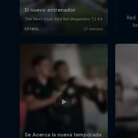
Red B
lo
free