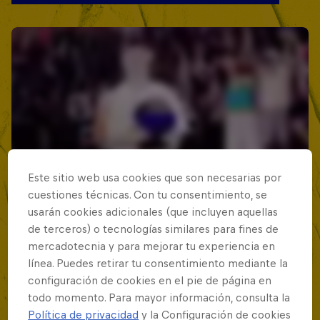
Este sitio web usa cookies que son necesarias por
cuestiones técnicas. Con tu consentimiento, se
usarán cookies adicionales (que incluyen aquellas
de terceros) o tecnologías similares para fines de
mercadotecnia y para mejorar tu experiencia en
línea. Puedes retirar tu consentimiento mediante la
configuración de cookies en el pie de página en
todo momento. Para mayor información, consulta la
Política de privacidad
y la Configuración de cookies