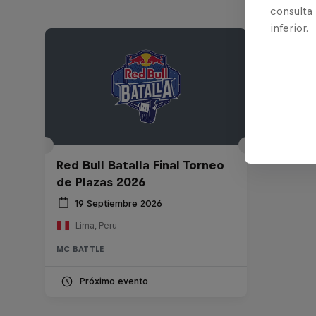
consulta
inferior.
Red Bull Batalla Final Torneo
de Plazas 2026
19 Septiembre 2026
Lima, Peru
MC BATTLE
Próximo evento