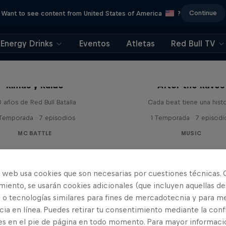
Continue
Want to see content from United States of America
?
Energy Drinks
Eventos
Atletas
Red Bull TV
Rimas y Ruido
After the Raves
 años de Red Bull Batalla
Cada beat tiene una histo
 Temporada · 7 episodios
1 Temporada · 7 episodi
MC BATTLE
MUSIC
o web usa cookies que son necesarias por cuestiones técnicas. 
iento, se usarán cookies adicionales (que incluyen aquellas de
 o tecnologías similares para fines de mercadotecnia y para me
ia en línea. Puedes retirar tu consentimiento mediante la conf
es en el pie de página en todo momento. Para mayor informaci