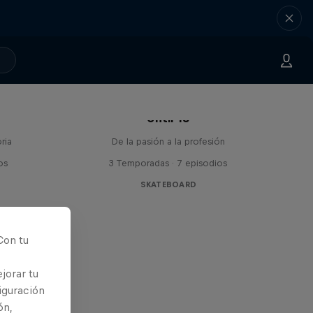
Until 18
ria
De la pasión a la profesión
os
3 Temporadas · 7 episodios
SKATEBOARD
Con tu
jorar tu
iguración
ón,