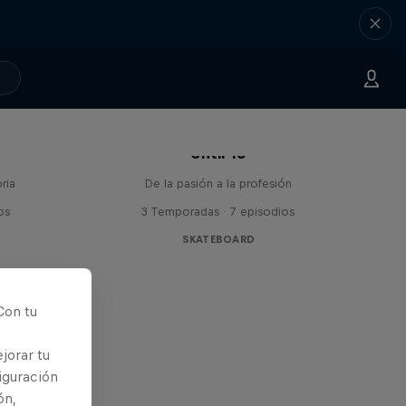
Until 18
ria
De la pasión a la profesión
os
3 Temporadas · 7 episodios
SKATEBOARD
Con tu
jorar tu
iguración
ón,