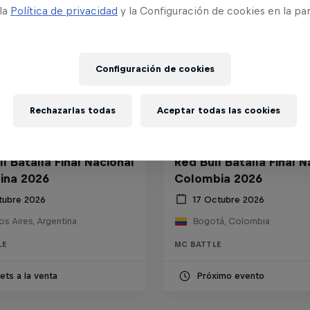
 la
Política de privacidad
y la Configuración de cookies en la pa
Configuración de cookies
Rechazarlas todas
Aceptar todas las cookies
l Batalla Final Nacional
Red Bull Batalla Final N
ina 2026
Colombia 2026
tubre 2026
17 Octubre 2026
s Aires, Argentina
Bogotá, Colombia
LE
MC BATTLE
ets a la venta
Próximo evento