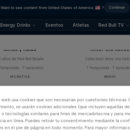
Continue
Want to see content from United States of America
?
Energy Drinks
Eventos
Atletas
Red Bull TV
Rimas y Ruido
After the Raves
 años de Red Bull Batalla
Cada beat tiene una histo
 Temporada · 7 episodios
1 Temporada · 7 episodi
MC BATTLE
MUSIC
o web usa cookies que son necesarias por cuestiones técnicas. 
iento, se usarán cookies adicionales (que incluyen aquellas de
 o tecnologías similares para fines de mercadotecnia y para me
ia en línea. Puedes retirar tu consentimiento mediante la conf
es en el pie de página en todo momento. Para mayor informaci