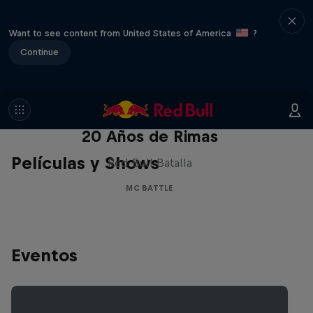
Want to see content from United States of America
?
Continue
Red Bull Batalla Nueva Historia:
20 Años de Rimas
Películas y Shows
Red Bull Batalla
MC BATTLE
Eventos