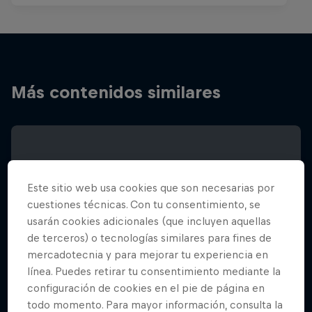
Más contenidos similares
Este sitio web usa cookies que son necesarias por
cuestiones técnicas. Con tu consentimiento, se
usarán cookies adicionales (que incluyen aquellas
de terceros) o tecnologías similares para fines de
mercadotecnia y para mejorar tu experiencia en
línea. Puedes retirar tu consentimiento mediante la
configuración de cookies en el pie de página en
todo momento. Para mayor información, consulta la