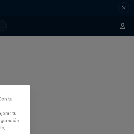
Con tu
jorar tu
iguración
ón,