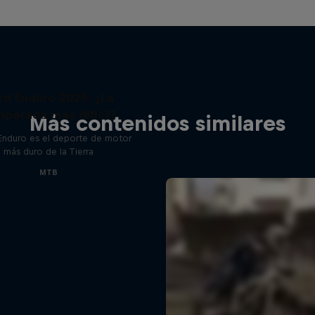
rd Enduro 2025: ¿La
porada más difícil?
Más contenidos similares
 Enduro es el deporte de motor
más duro de la Tierra
MTB