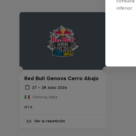
consulta
inferior.
Red Bull Genova Cerro Abajo
27 – 28 Junio 2026
Genova, Italia
MTB
Ver la repetición