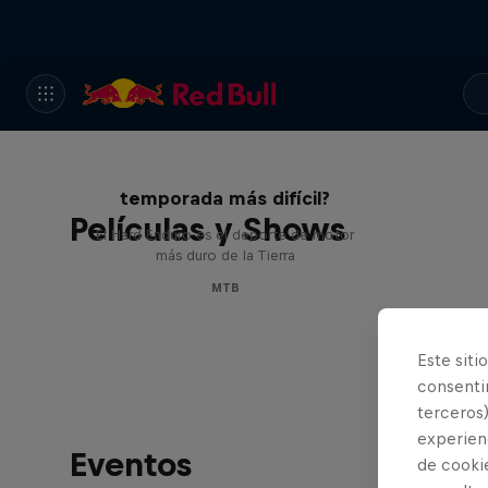
Hard Enduro 2025: ¿La
temporada más difícil?
Películas y Shows
El Hard Enduro es el deporte de motor
más duro de la Tierra
MTB
Este siti
consentim
terceros)
experienc
Eventos
de cooki