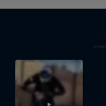
Ha
tem
El Hard