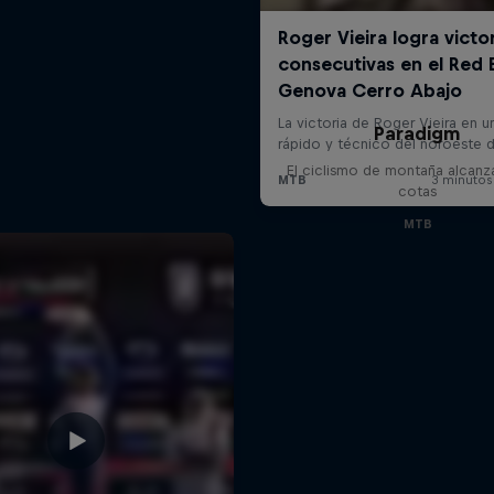
Paradigm
El ciclismo de montaña alcanz
cotas
MTB