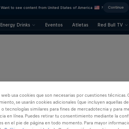
Continue
Want to see content from United States of America
?
Energy Drinks
Eventos
Atletas
Red Bull TV
o web usa cookies que son necesarias por cuestiones técnicas. 
iento, se usarán cookies adicionales (que incluyen aquellas de
 o tecnologías similares para fines de mercadotecnia y para me
ia en línea. Puedes retirar tu consentimiento mediante la conf
es en el pie de página en todo momento. Para mayor informaci