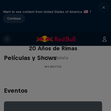
Want to see content from United States of America
?
Continue
Red Bull Batalla Nueva Historia:
20 Años de Rimas
Películas y Shows
Red Bull Batalla
MC BATTLE
Eventos