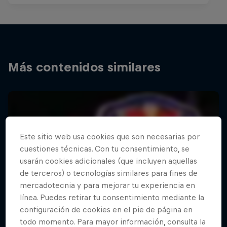
Más contenidos similares
Este sitio web usa cookies que son necesarias por
cuestiones técnicas. Con tu consentimiento, se
usarán cookies adicionales (que incluyen aquellas
de terceros) o tecnologías similares para fines de
mercadotecnia y para mejorar tu experiencia en
línea. Puedes retirar tu consentimiento mediante la
configuración de cookies en el pie de página en
todo momento. Para mayor información, consulta la