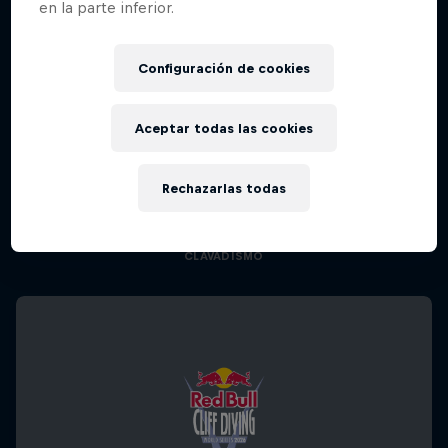
en la parte inferior.
Configuración de cookies
Aceptar todas las cookies
444 Days
Rechazarlas todas
El regreso al Red Bull Cliff Diving World Series
CLAVADISMO