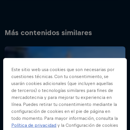
Más contenidos similares
Este sitio web usa cookies que son necesarias por
cuestiones técnicas. Con tu consentimiento, se
usarán cookies adicionales (que incluyen aquellas
de terceros) o tecnologías similares para fines de
mercadotecnia y para mejorar tu experiencia en
línea. Puedes retirar tu consentimiento mediante la
configuración de cookies en el pie de página en
todo momento. Para mayor información, consulta la
Política de privacidad
y la Configuración de cookies