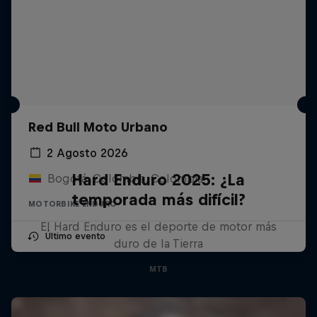
Red Bull Moto Urbano
2 Agosto 2026
Hard Enduro 2025: ¿La
Bogotá, Colombia, Colombia
temporada más difícil?
MOTORBIKE ENDURO
El Hard Enduro es el deporte de motor más
Último evento
duro de la Tierra
MTB