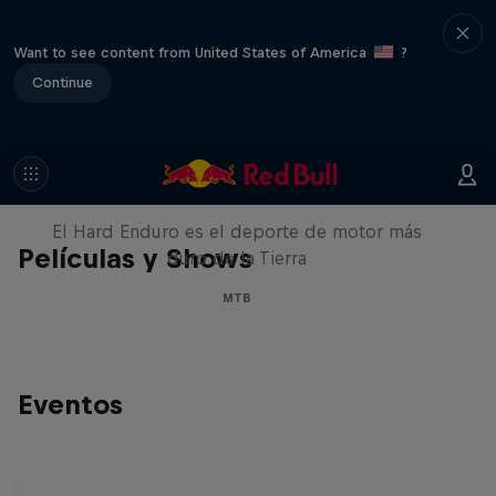
Want to see content from United States of America
?
Continue
Hard Enduro 2025: ¿La
temporada más difícil?
El Hard Enduro es el deporte de motor más
Películas y Shows
duro de la Tierra
MTB
Eventos