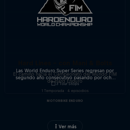
Hard Lines - con Mani & Bolts
Las World Enduro Super Series regresan por
El camino hacia el Campeonato del Mundo FIM
segundo año consecutivo pasando por ocho
de Hard Enduro
3 Tour Stops
países de Europa. No pierdas detalle.
1 Temporada · 4 episodios
MOTORBIKE ENDURO
Ver más