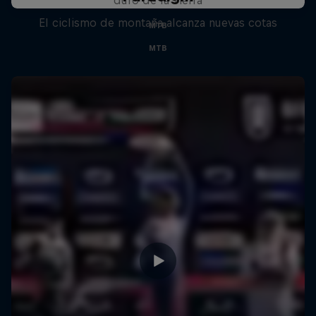
El ciclismo de montaña alcanza nuevas cotas
MTB
MTB