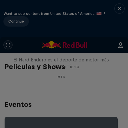
Want to see content from United States of America
?
Continue
Hard Enduro 2025: ¿La
temporada más difícil?
El Hard Enduro es el deporte de motor más
Películas y Shows
duro de la Tierra
MTB
Eventos