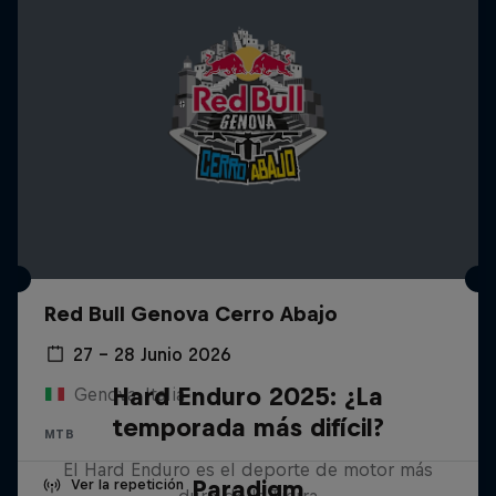
Red Bull Genova Cerro Abajo
27 – 28 Junio 2026
Hard Enduro 2025: ¿La
Genova, Italia
temporada más difícil?
MTB
El Hard Enduro es el deporte de motor más
Paradigm
Ver la repetición
duro de la Tierra