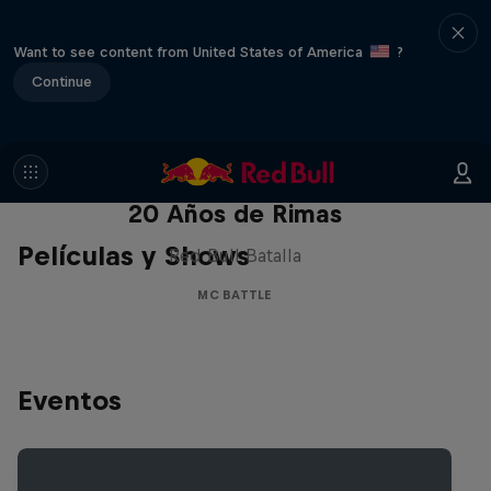
Want to see content from United States of America
?
Continue
Red Bull Batalla Nueva Historia:
20 Años de Rimas
Películas y Shows
Red Bull Batalla
MC BATTLE
Eventos