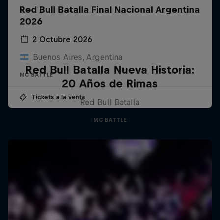
Red Bull Batalla Final Nacional Argentina
2026
2 Octubre 2026
Buenos Aires, Argentina
Red Bull Batalla Nueva Historia:
MC BATTLE
20 Años de Rimas
Tickets a la venta
Red Bull Batalla
MC BATTLE