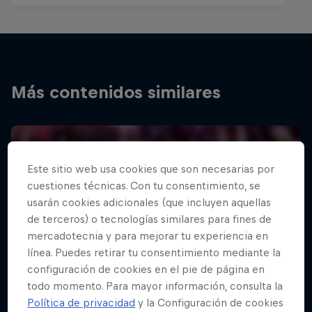
Más contenidos similares
Este sitio web usa cookies que son necesarias por
cuestiones técnicas. Con tu consentimiento, se
usarán cookies adicionales (que incluyen aquellas
de terceros) o tecnologías similares para fines de
mercadotecnia y para mejorar tu experiencia en
línea. Puedes retirar tu consentimiento mediante la
configuración de cookies en el pie de página en
todo momento. Para mayor información, consulta la
Política de privacidad
y la Configuración de cookies