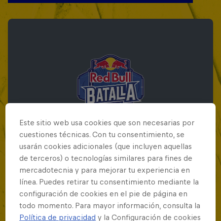
Este sitio web usa cookies que son necesarias por
cuestiones técnicas. Con tu consentimiento, se
usarán cookies adicionales (que incluyen aquellas
de terceros) o tecnologías similares para fines de
mercadotecnia y para mejorar tu experiencia en
Red Bull Batalla Final Torneo de Plazas
línea. Puedes retirar tu consentimiento mediante la
2026
configuración de cookies en el pie de página en
todo momento. Para mayor información, consulta la
19 Septiembre 2026
Política de privacidad
y la Configuración de cookies