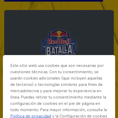
Este sitio web usa cookies que son necesarias por
cuestiones técnicas. Con tu consentimiento, se
usarán cookies adicionales (que incluyen aquellas
de terceros) o tecnologías similares para fines de
mercadotecnia y para mejorar tu experiencia en
Red Bull Batalla Final Torneo de Plazas
línea. Puedes retirar tu consentimiento mediante la
2026
configuración de cookies en el pie de página en
todo momento. Para mayor información, consulta la
19 Septiembre 2026
Política de privacidad
y la Configuración de cookies