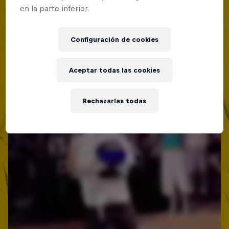
Lima, Peru
en la parte inferior.
Red Bull Batalla Nueva Historia:
MC BATTLE
20 Años de Rimas
Configuración de cookies
Próximo evento
Red Bull Batalla
MC BATTLE
Aceptar todas las cookies
Rechazarlas todas