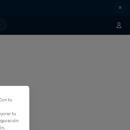
Con tu
jorar tu
iguración
ón,