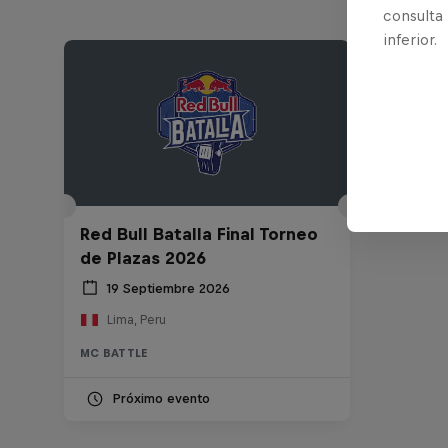
consulta
inferior.
Red Bull Batalla Final Torneo
de Plazas 2026
19 Septiembre 2026
Lima, Peru
MC BATTLE
Próximo evento