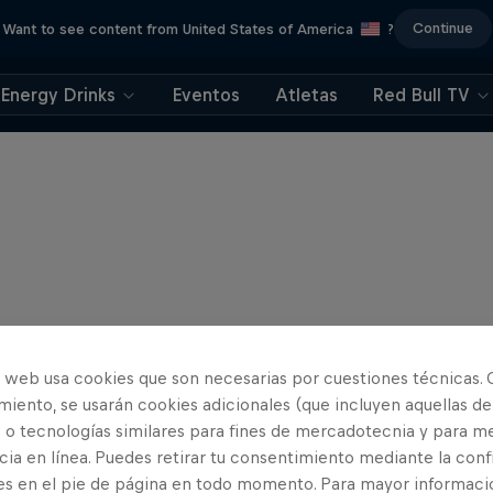
Continue
Want to see content from United States of America
?
Energy Drinks
Eventos
Atletas
Red Bull TV
o web usa cookies que son necesarias por cuestiones técnicas. 
iento, se usarán cookies adicionales (que incluyen aquellas de
 o tecnologías similares para fines de mercadotecnia y para me
ia en línea. Puedes retirar tu consentimiento mediante la conf
es en el pie de página en todo momento. Para mayor informaci