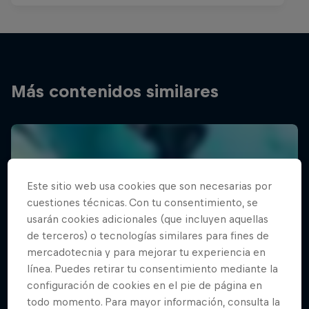
Más contenidos similares
Este sitio web usa cookies que son necesarias por
cuestiones técnicas. Con tu consentimiento, se
usarán cookies adicionales (que incluyen aquellas
de terceros) o tecnologías similares para fines de
mercadotecnia y para mejorar tu experiencia en
línea. Puedes retirar tu consentimiento mediante la
configuración de cookies en el pie de página en
todo momento. Para mayor información, consulta la