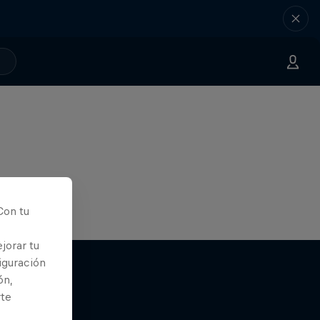
Con tu
jorar tu
iguración
ón,
rte