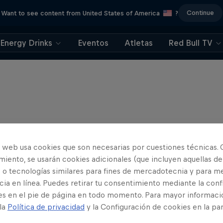
Continue
Want to see content from United States of America
?
Energy Drinks
Eventos
Atletas
Red Bull TV
o web usa cookies que son necesarias por cuestiones técnicas. 
iento, se usarán cookies adicionales (que incluyen aquellas de
 o tecnologías similares para fines de mercadotecnia y para me
ia en línea. Puedes retirar tu consentimiento mediante la conf
es en el pie de página en todo momento. Para mayor informaci
 la
Política de privacidad
y la Configuración de cookies en la pa