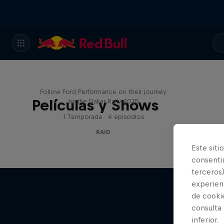
Journey to Dakar
Follow Ford Performance on their journey
Películas y Shows
to the Dakar Rally 2025
1 Temporada · 4 episodios
RAID
Este siti
consentim
terceros)
experienc
de cooki
consulta
inferior.