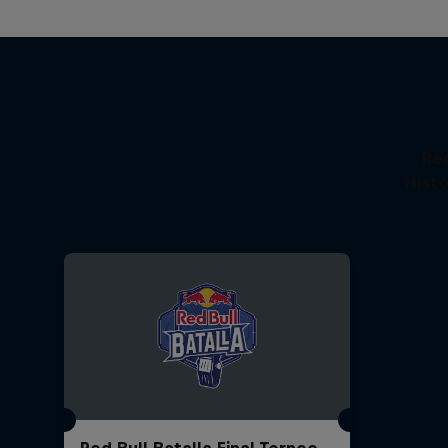
Re
Histo
Red Bull Batalla Final Torneo