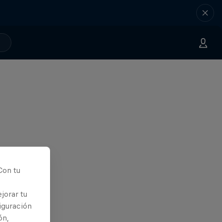
Con tu
jorar tu
iguración
ón,