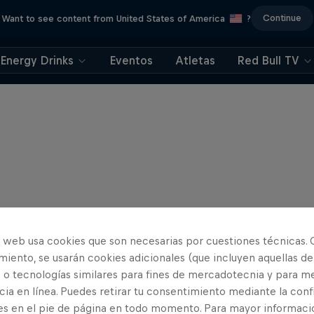
Continue
Want to see content from United States of America
?
Energy Drinks
Eventos
Atletas
Red Bull TV
o web usa cookies que son necesarias por cuestiones técnicas. 
iento, se usarán cookies adicionales (que incluyen aquellas de
 o tecnologías similares para fines de mercadotecnia y para me
ia en línea. Puedes retirar tu consentimiento mediante la conf
es en el pie de página en todo momento. Para mayor informaci