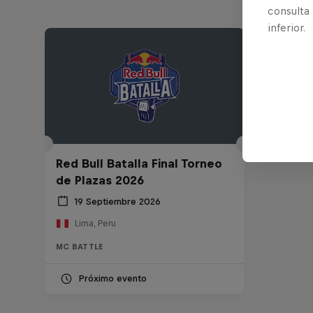
consulta
inferior.
Red Bull Batalla Final Torneo
de Plazas 2026
19 Septiembre 2026
Lima, Peru
MC BATTLE
Próximo evento