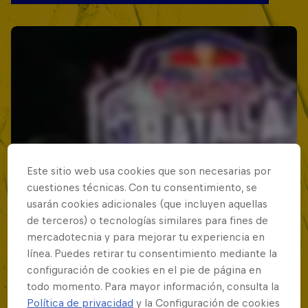
Este sitio web usa cookies que son necesarias por
cuestiones técnicas. Con tu consentimiento, se
usarán cookies adicionales (que incluyen aquellas
de terceros) o tecnologías similares para fines de
mercadotecnia y para mejorar tu experiencia en
línea. Puedes retirar tu consentimiento mediante la
configuración de cookies en el pie de página en
todo momento. Para mayor información, consulta la
Política de privacidad
y la Configuración de cookies