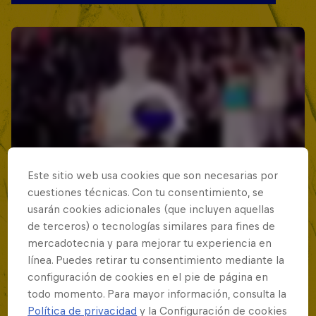
Este sitio web usa cookies que son necesarias por
cuestiones técnicas. Con tu consentimiento, se
usarán cookies adicionales (que incluyen aquellas
de terceros) o tecnologías similares para fines de
mercadotecnia y para mejorar tu experiencia en
línea. Puedes retirar tu consentimiento mediante la
configuración de cookies en el pie de página en
todo momento. Para mayor información, consulta la
Política de privacidad
y la Configuración de cookies