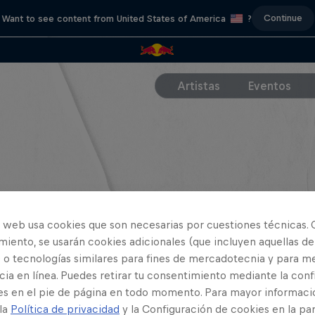
Continue
Want to see content from United States of America
?
Artistas
Eventos
o web usa cookies que son necesarias por cuestiones técnicas. 
iento, se usarán cookies adicionales (que incluyen aquellas de
 o tecnologías similares para fines de mercadotecnia y para me
ia en línea. Puedes retirar tu consentimiento mediante la conf
es en el pie de página en todo momento. Para mayor informaci
 la
Política de privacidad
y la Configuración de cookies en la pa