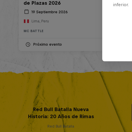
de Plazas 2026
inferior.
19 Septiembre 2026
Lima, Peru
MC BATTLE
Próximo evento
Red Bull Batalla Nueva
Historia: 20 Años de Rimas
Red Bull Batalla