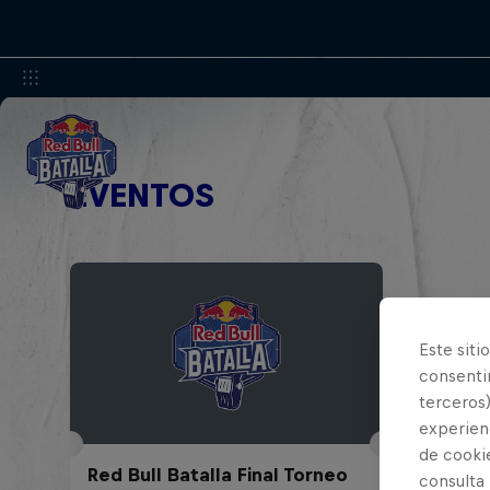
EVENTOS
Este siti
consentim
terceros)
experienc
de cooki
Red Bull Batalla Final Torneo
consulta