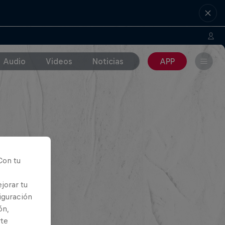
Audio
Videos
Noticias
APP
Con tu
jorar tu
iguración
ón,
rte