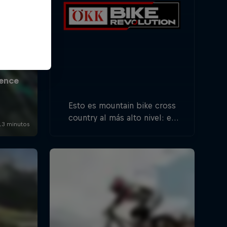
Esto es mountain bike cross
country al más alto nivel: en
cinco paradas en toda Suiza,
una lista de atletas
internacionales competirá por
la victoria del título general.