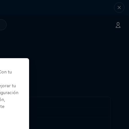
Con tu
jorar tu
iguración
ón,
rte