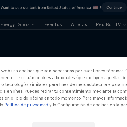
Continue
Want to see content from United States of America
?
Energy Drinks
Eventos
Atletas
Red Bull TV
o web usa cookies que son necesarias por cuestiones técnicas. 
Más contenidos similares
iento, se usarán cookies adicionales (que incluyen aquellas de
 o tecnologías similares para fines de mercadotecnia y para me
ia en línea. Puedes retirar tu consentimiento mediante la conf
es en el pie de página en todo momento. Para mayor informaci
 la
Política de privacidad
y la Configuración de cookies en la pa