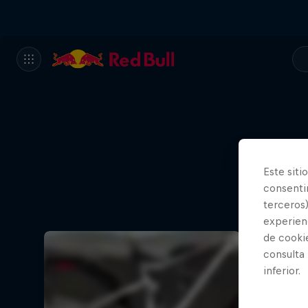
Este siti
consentim
terceros)
experienc
de cooki
consulta
inferior.