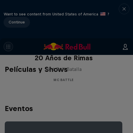
Want to see content from United States of America
?
Continue
Red Bull Batalla Nueva Historia:
20 Años de Rimas
Películas y Shows
Red Bull Batalla
MC BATTLE
Eventos