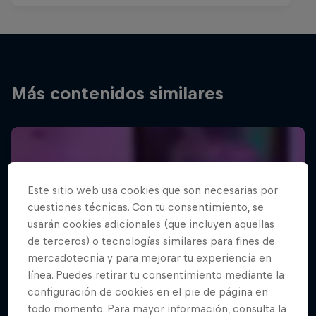
Más contenidos similares
Este sitio web usa cookies que son necesarias por
cuestiones técnicas. Con tu consentimiento, se
usarán cookies adicionales (que incluyen aquellas
de terceros) o tecnologías similares para fines de
mercadotecnia y para mejorar tu experiencia en
línea. Puedes retirar tu consentimiento mediante la
configuración de cookies en el pie de página en
todo momento. Para mayor información, consulta la