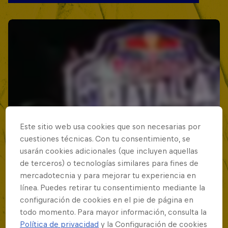
Este sitio web usa cookies que son necesarias por
cuestiones técnicas. Con tu consentimiento, se
usarán cookies adicionales (que incluyen aquellas
de terceros) o tecnologías similares para fines de
mercadotecnia y para mejorar tu experiencia en
línea. Puedes retirar tu consentimiento mediante la
configuración de cookies en el pie de página en
todo momento. Para mayor información, consulta la
Política de privacidad
y la Configuración de cookies