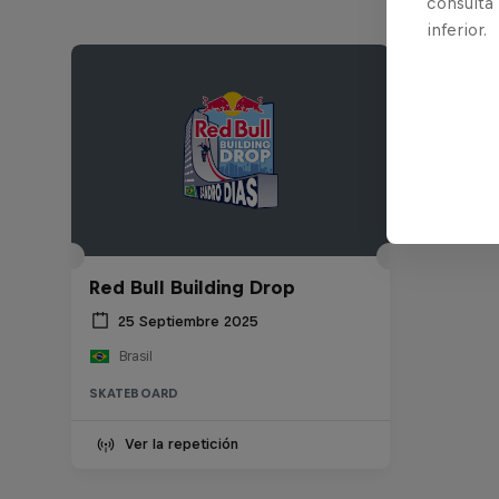
consulta
inferior.
Red Bull Building Drop
25 Septiembre 2025
Brasil
SKATEBOARD
Ver la repetición