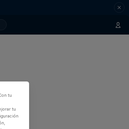
Con tu
jorar tu
iguración
ón,