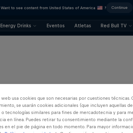
Continue
Want to see content from United States of America
?
Energy Drinks
Eventos
Atletas
Red Bull TV
o web usa cookies que son necesarias por cuestiones técnicas. 
iento, se usarán cookies adicionales (que incluyen aquellas de
 o tecnologías similares para fines de mercadotecnia y para me
ia en línea. Puedes retirar tu consentimiento mediante la conf
es en el pie de página en todo momento. Para mayor informaci