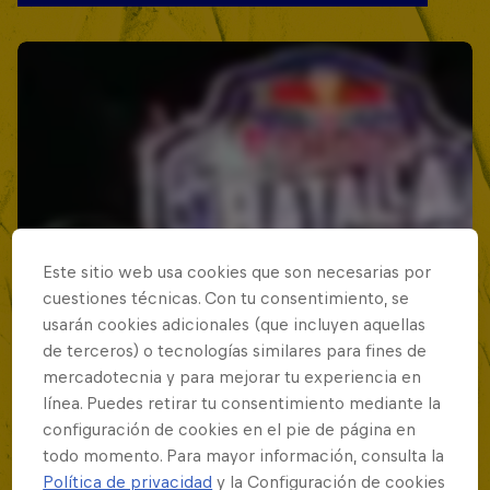
Este sitio web usa cookies que son necesarias por
cuestiones técnicas. Con tu consentimiento, se
usarán cookies adicionales (que incluyen aquellas
de terceros) o tecnologías similares para fines de
mercadotecnia y para mejorar tu experiencia en
línea. Puedes retirar tu consentimiento mediante la
configuración de cookies en el pie de página en
todo momento. Para mayor información, consulta la
Política de privacidad
y la Configuración de cookies