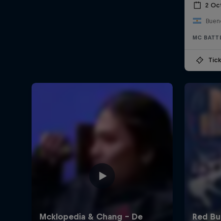
2 Oc
Bueno
MC BATT
Tick