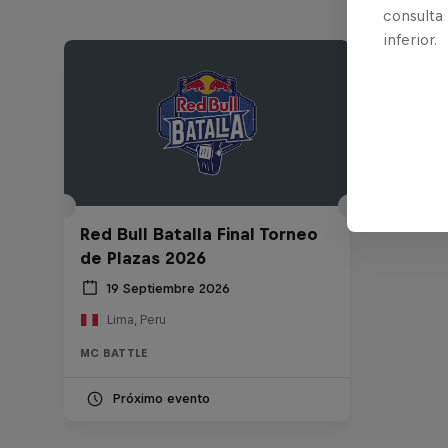
consulta
inferior.
Red Bull Batalla Final Torneo
de Plazas 2026
19 Septiembre 2026
Lima, Peru
MC BATTLE
Próximo evento