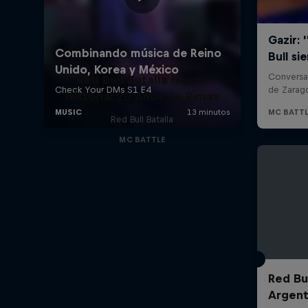
Red Bull Batalla Nueva
Historia: 20 Años de Rimas
Red Bull Batalla
MC BATTLE
Red Bul
Argent