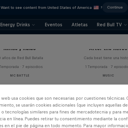
Continue
Want to see content from United States of America
?
Energy Drinks
Eventos
Atletas
Red Bull TV
Rimas y Ruido
After the Raves
 años de Red Bull Batalla
Cada beat tiene una histo
 Temporada · 7 episodios
1 Temporada · 7 episodi
MC BATTLE
MUSIC
o web usa cookies que son necesarias por cuestiones técnicas. 
iento, se usarán cookies adicionales (que incluyen aquellas de
 o tecnologías similares para fines de mercadotecnia y para me
ia en línea. Puedes retirar tu consentimiento mediante la conf
es en el pie de página en todo momento. Para mayor informaci