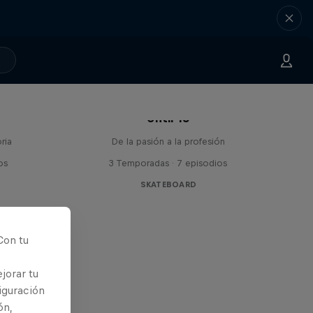
Until 18
ria
De la pasión a la profesión
os
3 Temporadas · 7 episodios
SKATEBOARD
Con tu
jorar tu
iguración
ón,