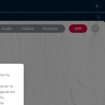
Audio
Videos
Noticias
APP
Con tu
jorar tu
iguración
ón,
rte