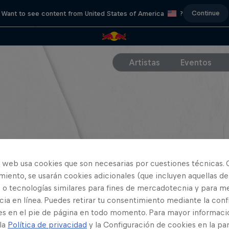
Continue
Want to see content from United States of America
?
Artistas
Eventos
o web usa cookies que son necesarias por cuestiones técnicas. 
iento, se usarán cookies adicionales (que incluyen aquellas de
 o tecnologías similares para fines de mercadotecnia y para me
ia en línea. Puedes retirar tu consentimiento mediante la conf
es en el pie de página en todo momento. Para mayor informaci
 la
Política de privacidad
y la Configuración de cookies en la pa