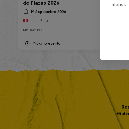
de Plazas 2026
inferior.
19 Septiembre 2026
Lima, Peru
MC BATTLE
Próximo evento
Re
Histo