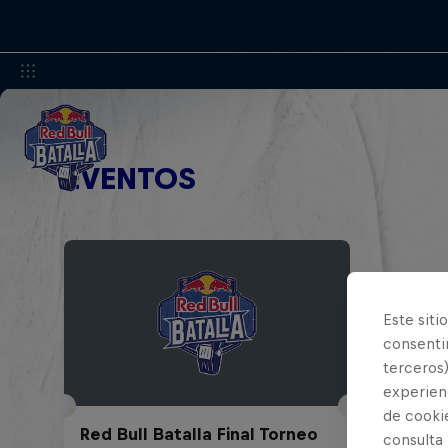
EVENTOS
Este siti
consentim
terceros)
experienc
de cooki
Red Bull Batalla Final Torneo
consulta