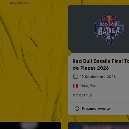
MC BATTLE
Red Bull Batalla Final 
de Plazas 2026
19 Septiembre 2026
Lima, Peru
MC BATTLE
Próximo evento