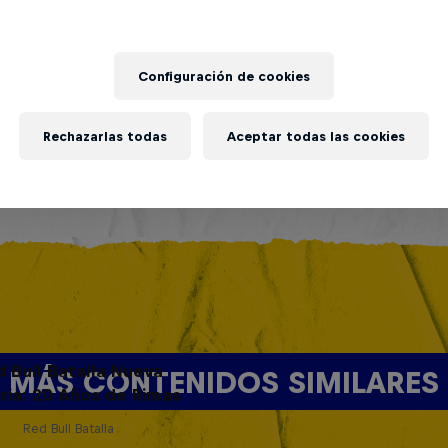
Configuración de cookies
Rechazarlas todas
Aceptar todas las cookies
d Bull Batalla Nueva
MÁS CONTENIDOS SIMILARES
ria: 20 Años de Rimas
Red Bull Batalla